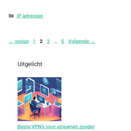
IP adressen
←
vorige
1
2
3
…
5
Volgende
→
Uitgelicht
Beste VPNʼs voor streamen zonder